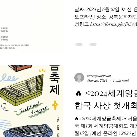
날짜: 2024년 6월20일 (예선-온
오프라인) 장소: 강북문화재단
청링크 https://forms.gle/f
** 📍 2024년 11월...
koreayanggeum
Mar 26, 2024
1 min read
🔥 <2024세계양
한국 사상 첫개최
🔥<2024세계양금축제 in 서울
국 제1회 세계양금대회도 개최합
월15일 (예선-온라인 ) 2024