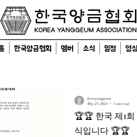
홈
한국양금협회
멤버
소식
일정
영
koreayanggeum
May 25, 2024
1 min read
🏆🏆 한국 제1
식입니다 🏆🏆