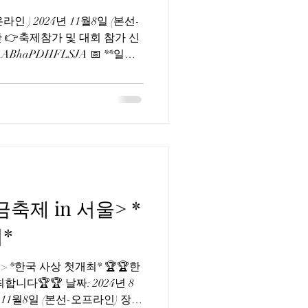
라인 ) 2024년 11월8일 (본선-
 👉축제참가 및 대회 참가 신
n3eAABhaPDHFLSJA 📅 **일정
금축제 in 서울> *
*
> *한국 사상 첫개최* 🏆🏆한
니다🏆🏆 날짜: 2024년 8
년 11월8일 (본선-오프라인) 장