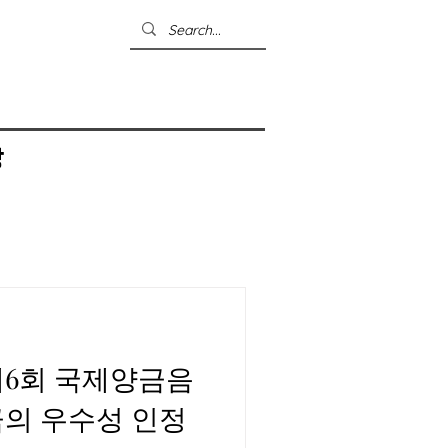
상
제6회 국제양금음
금의 우수성 인정