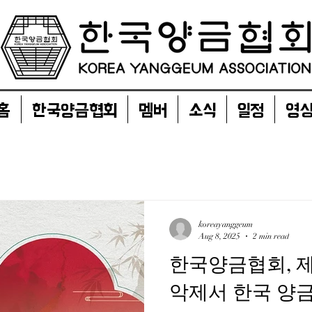
홈
한국양금협회
멤버
소식
일정
영
koreayanggeum
Aug 8, 2025
2 min read
한국양금협회, 
악제서 한국 양