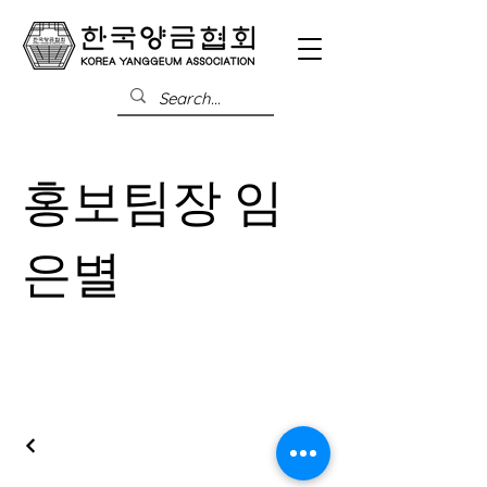
홍보팀장 임
은별