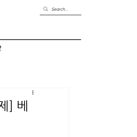
상
제] 베