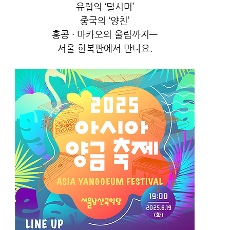
유럽의 ‘덜시머’
중국의 ‘양친’
홍콩 · 마카오의 울림까지—
서울 한복판에서 만나요.