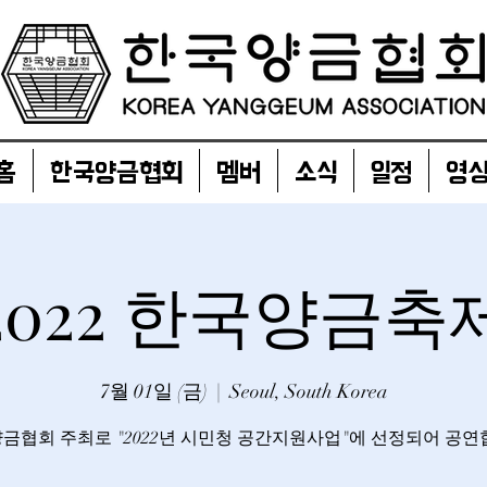
홈
한국양금협회
멤버
소식
일정
영
2022 한국양금축
7월 01일 (금)
  |  
Seoul, South Korea
금협회 주최로 "2022년 시민청 공간지원사업"에 선정되어 공연