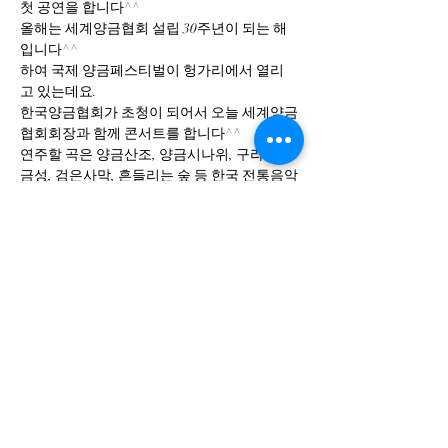
첫 공연을 합니다^^
올해는 세계양금협회 설립 30주년이 되는 해
입니다^^
하여 국제 양금페스티벌이 헝가리에서 열리
고 있는데요.
한국양금협회가 초청이 되어서 오늘 세계양금
협회회장과 함께 콘서트를 합니다^^
연주할 곡은 양금산조, 양금시나위, 구라철사
금성, 검은사막, 흔들리는 숲 등 한국 전통음악
을 기반으로 한 여러 곡을 선보입니다. 또한 세
계양금협회 회장 빅토리아 헤렌차르(
#viktria
Herencsar)와의 협연도 있습니다.
Show More
Share this event